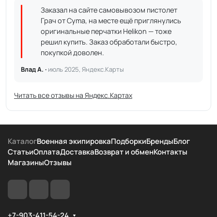
Заказал на сайте самовывозом пистолет
Грач от Cyma, на месте ещё приглянулись
оригинальные перчатки Helikon — тоже
решил купить. Заказ обработали быстро,
покупкой доволен.
Влад А. ·
июль 2025, Яндекс.Карты
Читать все отзывы на Яндекс.Картах
Каталог
Военная экипировка
Подборки
Бренды
Блог
Статьи
Оплата
Доставка
Возврат и обмен
Контакты
Магазины
Отзывы
+7-903-411-54-24