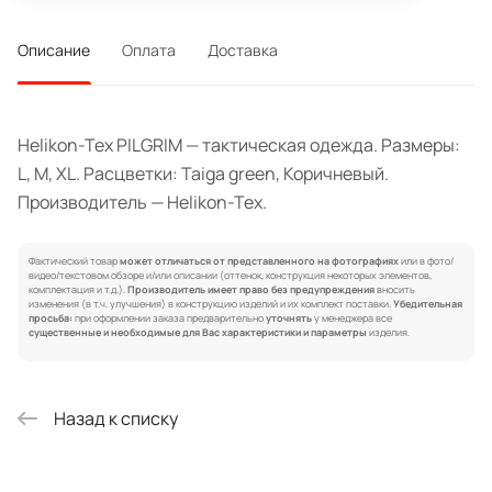
Описание
Оплата
Доставка
Helikon-Tex PILGRIM — тактическая одежда. Размеры:
L, M, XL. Расцветки: Taiga green, Коричневый.
Производитель — Helikon-Tex.
Фактический товар
может отличаться от представленного на фотографиях
или в фото/
видео/текстовом обзоре и/или описании (оттенок, конструкция некоторых элементов,
комплектация и т.д.).
Производитель имеет право без предупреждения
вносить
изменения (в т.ч. улучшения) в конструкцию изделий и их комплект поставки.
Убедительная
просьба:
при оформлении заказа предварительно
уточнять
у менеджера все
существенные и необходимые для Вас характеристики и параметры
изделия.
Назад к списку