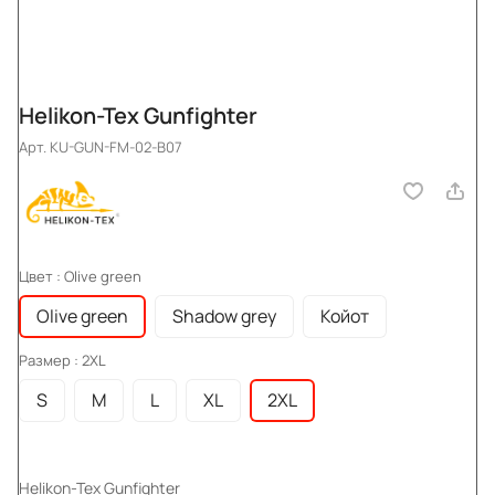
Helikon-Tex Gunfighter
Арт.
KU-GUN-FM-02-B07
Цвет :
Olive green
Olive green
Shadow grey
Койот
Размер :
2XL
S
M
L
XL
2XL
Helikon-Tex Gunfighter