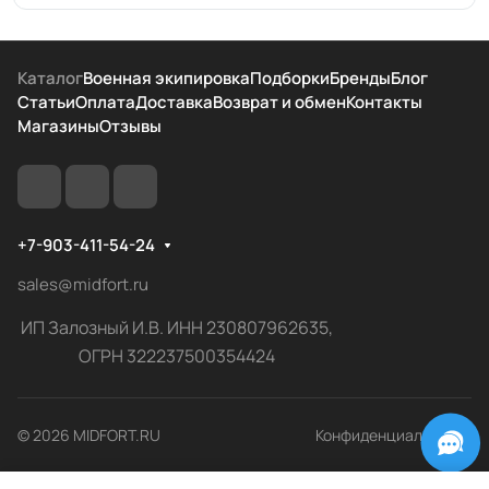
Каталог
Военная экипировка
Подборки
Бренды
Блог
Статьи
Оплата
Доставка
Возврат и обмен
Контакты
Магазины
Отзывы
+7-903-411-54-24
sales@midfort.ru
ИП Залозный И.В. ИНН 230807962635,
ОГРН 322237500354424
© 2026 MIDFORT.RU
Конфиденциальность