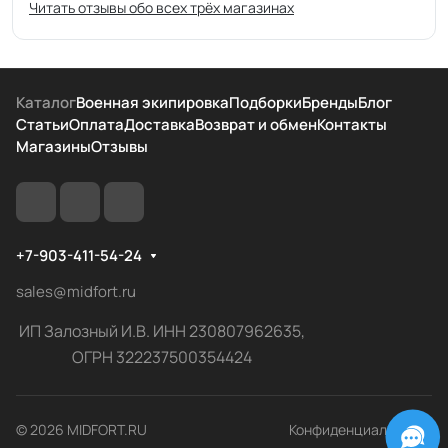
Читать отзывы обо всех трёх магазинах
Каталог
Военная экипировка
Подборки
Бренды
Блог
Статьи
Оплата
Доставка
Возврат и обмен
Контакты
Магазины
Отзывы
+7-903-411-54-24
sales@midfort.ru
ИП Залозный И.В. ИНН 230807962635,
ОГРН 322237500354424
© 2026 MIDFORT.RU
Конфиденциальность