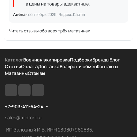
а цены на товары адекватные.
Алёна ·
сентябрь 2025, Яндекс.Карты
Читать отзывы обо всех трёх магазинах
Каталог
Военная экипировка
Подборки
Бренды
Блог
Статьи
Оплата
Доставка
Возврат и обмен
Контакты
Магазины
Отзывы
+7-903-411-54-24
sales@midfort.ru
ИП Залозный И.В. ИНН 230807962635,