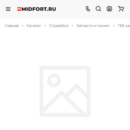
Главная
Каталог
Страйкбол
Запчасти и тюнинг
ГББ за