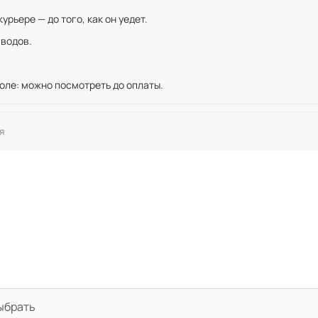
рьере — до того, как он уедет.
иводов.
оле: можно посмотреть до оплаты.
я
выбрать