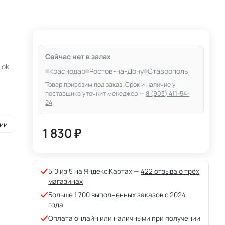
Сейчас нет в залах
Lok
Краснодар
Ростов-на-Дону
Ставрополь
Товар привозим под заказ. Срок и наличие у
поставщика уточнит менеджер —
8 (903) 411-54-
24
.
ии
1 830 ₽
5,0 из 5 на Яндекс.Картах —
422 отзыва о трёх
магазинах
Больше 1 700 выполненных заказов с 2024
года
Оплата онлайн или наличными при получении