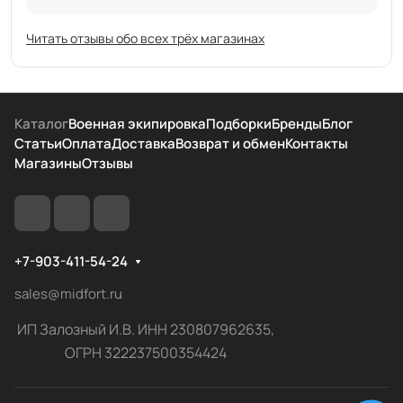
Читать отзывы обо всех трёх магазинах
Каталог
Военная экипировка
Подборки
Бренды
Блог
Статьи
Оплата
Доставка
Возврат и обмен
Контакты
Магазины
Отзывы
+7-903-411-54-24
sales@midfort.ru
ИП Залозный И.В. ИНН 230807962635,
ОГРН 322237500354424