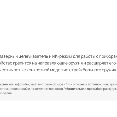
азерный целеуказатель и ИК-режим для работы с приборам
ойство крепится на направляющие оружия и расширяет его 
естимость с конкретной моделью страйкбольного оружия
рафиях
или в фото/видео/текстовом обзоре и/или описании (оттенок, конструкц
онструкцию изделий и их комплект поставки.
Убедительная просьба:
при оформ
изделия.