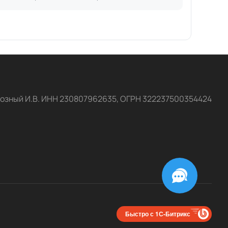
озный И.В. ИНН 230807962635, ОГРН 322237500354424
Быстро с 1С-Битрикс