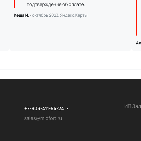
подтверждение об оплате.
Кеша И. ·
октябрь 2023, Яндекс.Карты
Ал
ИП Зал
+7-903-411-54-24
sales@midfort.ru