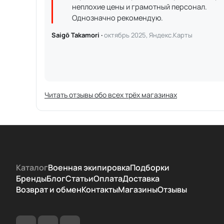
неплохие цены и грамотный персонал.
Однозначно рекомендую.
Saigō Takamori ·
октябрь 2025, Яндекс.Карты
Читать отзывы обо всех трёх магазинах
Каталог
Военная экипировка
Подборки
Бренды
Блог
Статьи
Оплата
Доставка
Возврат и обмен
Контакты
Магазины
Отзывы