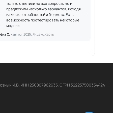
только ответили на все вопросы, но и
предложили несколько вариантов, исходя
из моих потребностей и бюджета. Есть
возможность протестировать некоторые
модели.
ёна С. ·
август 2025, Яндекс.Карты
озный И.В. ИНН 230807962635, ОГРН 322237500354424