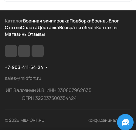
Каталог
Военная экипировка
Подборки
Бренды
Блог
Статьи
Оплата
Доставка
Возврат и обмен
Контакты
Магазины
Отзывы
+7-903-411-54-24
sales@midfort.ru
ИП Залозный И.В. ИНН 230807962635,
ОГРН 322237500354424
© 2026 MIDFORT.RU
Конфиденциальность