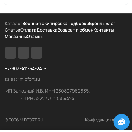
Каталог
Военная экипировка
Подборки
Бренды
Блог
Статьи
Оплата
Доставка
Возврат и обмен
Контакты
Магазины
Отзывы
+7-903-411-54-24
sales@midfort.ru
ИП Залозный И.В. ИНН 230807962635,
ОГРН 322237500354424
© 2026 MIDFORT.RU
Конфиденциальность