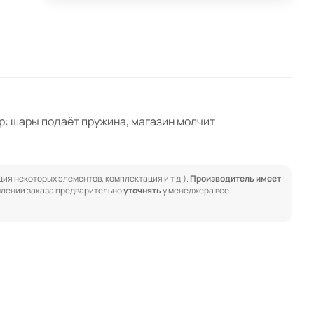
ap: шары подаёт пружина, магазин молчит
ия некоторых элементов, комплектация и т.д.).
Производитель имеет
лении заказа предварительно
уточнять
у менеджера все