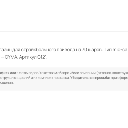
газин для страйкбольного привода на 70 шаров. Тип mid-c
 — CYMA. Артикул C121.
рафиях
или в фото/видео/текстовом обзоре и/или описании (оттенок, конструкц
онструкцию изделий и их комплект поставки.
Убедительная просьба:
при оформ
изделия.