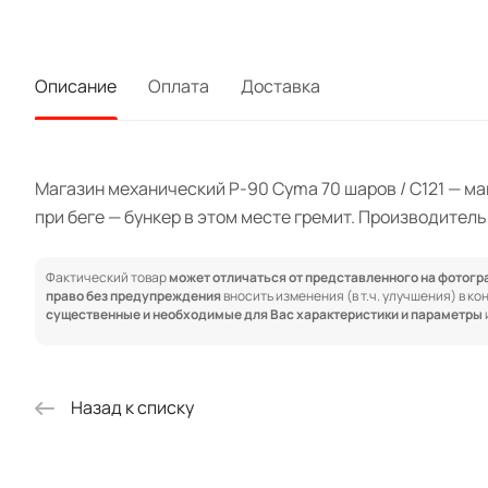
Описание
Оплата
Доставка
Магазин механический P-90 Cyma 70 шаров / C121 — ма
при беге — бункер в этом месте гремит. Производитель
Фактический товар
может отличаться от представленного на фотог
право без предупреждения
вносить изменения (в т.ч. улучшения) в к
существенные и необходимые для Вас характеристики и параметры
Назад к списку