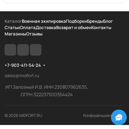
Каталог
Военная экипировка
Подборки
Бренды
Блог
Статьи
Оплата
Доставка
Возврат и обмен
Контакты
Магазины
Отзывы
+7-903-411-54-24
sales@midfort.ru
ИП Залозный И.В. ИНН 230807962635,
ОГРН 322237500354424
© 2026 MIDFORT.RU
Конфиденциальность