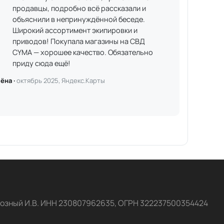
продавцы, подробно всё рассказали и
объяснили в непринуждённой беседе.
Широкий ассортимент экипировки и
приводов! Покупала магазины на СВД
CYMA — хорошее качество. Обязательно
приду сюда ещё!
ёна ·
октябрь 2025, Яндекс.Карты
озный И.В. ИНН 230807962635, ОГРН 322237500354424