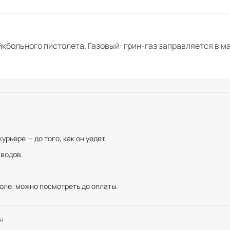
йкбольного пистолета. Газовый: грин-газ заправляется в м
рьере — до того, как он уедет.
иводов.
оле: можно посмотреть до оплаты.
я