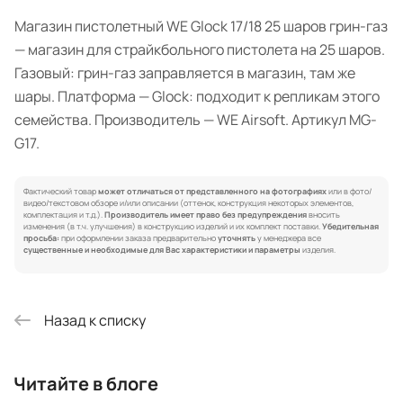
Магазин пистолетный WE Glock 17/18 25 шаров грин-газ
— магазин для страйкбольного пистолета на 25 шаров.
Газовый: грин-газ заправляется в магазин, там же
шары. Платформа — Glock: подходит к репликам этого
семейства. Производитель — WE Airsoft. Артикул MG-
G17.
Фактический товар
может отличаться от представленного на фотографиях
или в фото/
видео/текстовом обзоре и/или описании (оттенок, конструкция некоторых элементов,
комплектация и т.д.).
Производитель имеет право без предупреждения
вносить
изменения (в т.ч. улучшения) в конструкцию изделий и их комплект поставки.
Убедительная
просьба:
при оформлении заказа предварительно
уточнять
у менеджера все
существенные и необходимые для Вас характеристики и параметры
изделия.
Назад к списку
Читайте в блоге