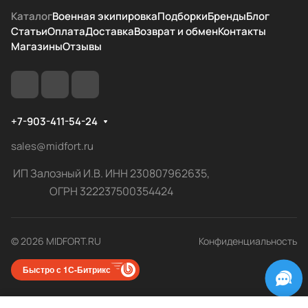
Каталог
Военная экипировка
Подборки
Бренды
Блог
Статьи
Оплата
Доставка
Возврат и обмен
Контакты
Магазины
Отзывы
+7-903-411-54-24
sales@midfort.ru
ИП Залозный И.В. ИНН 230807962635,
ОГРН 322237500354424
© 2026 MIDFORT.RU
Конфиденциальность
Быстро с 1С-Битрикс