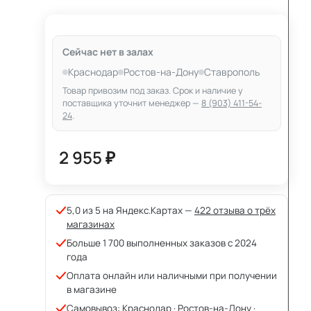
Сейчас нет в залах
Краснодар
Ростов-на-Дону
Ставрополь
Товар привозим под заказ. Срок и наличие у
поставщика уточнит менеджер —
8 (903) 411-54-
24
.
2 955 ₽
5,0 из 5 на Яндекс.Картах —
422 отзыва о трёх
магазинах
Больше 1 700 выполненных заказов с 2024
года
Оплата онлайн или наличными при получении
в магазине
Самовывоз: Краснодар · Ростов-на-Дону ·