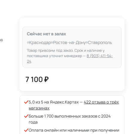
Сейчас нет в залах
ов
Краснодар
Ростов-на-Дону
Ставрополь
Товар привозим под заказ. Срок и наличие у
поставщика уточнит менеджер —
8 (903) 411-54-
24
.
7 100 ₽
5,0 из 5 на Яндекс.Картах —
422 отзыва о трёх
магазинах
Больше 1 700 выполненных заказов с 2024
года
Оплата онлайн или наличными при получении