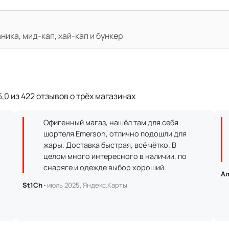
ика, мид-кап, хай-кап и бункер
,0 из 422 отзывов о трёх магазинах
Офигенный магаз, нашёл там для себя
шортеля Emerson, отлично подошли для
жары. Доставка быстрая, всё чётко. В
целом много интересного в наличии, по
снаряге и одежде выбор хороший.
Ал
St1Ch ·
июль 2025, Яндекс.Карты