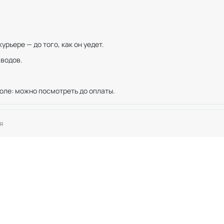
рьере — до того, как он уедет.
иводов.
оле: можно посмотреть до оплаты.
я