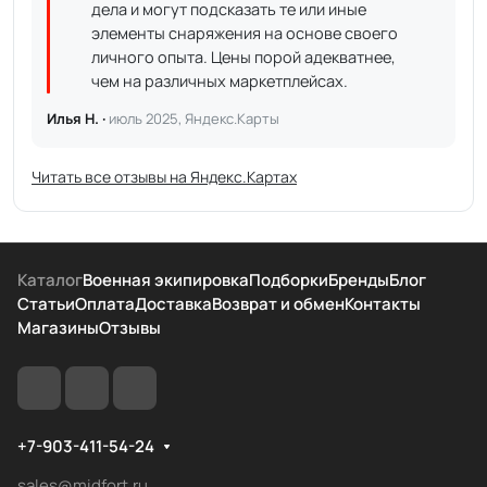
дела и могут подсказать те или иные
элементы снаряжения на основе своего
личного опыта. Цены порой адекватнее,
чем на различных маркетплейсах.
Илья Н. ·
июль 2025, Яндекс.Карты
Читать все отзывы на Яндекс.Картах
Каталог
Военная экипировка
Подборки
Бренды
Блог
Статьи
Оплата
Доставка
Возврат и обмен
Контакты
Магазины
Отзывы
+7-903-411-54-24
sales@midfort.ru