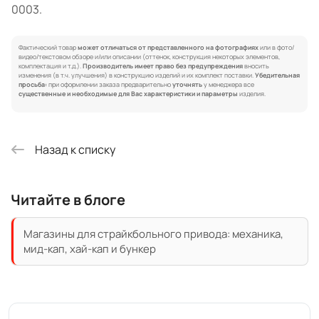
0003.
Фактический товар
может отличаться от представленного на фотографиях
или в фото/
видео/текстовом обзоре и/или описании (оттенок, конструкция некоторых элементов,
комплектация и т.д.).
Производитель имеет право без предупреждения
вносить
изменения (в т.ч. улучшения) в конструкцию изделий и их комплект поставки.
Убедительная
просьба:
при оформлении заказа предварительно
уточнять
у менеджера все
существенные и необходимые для Вас характеристики и параметры
изделия.
Назад к списку
Читайте в блоге
Магазины для страйкбольного привода: механика,
мид-кап, хай-кап и бункер