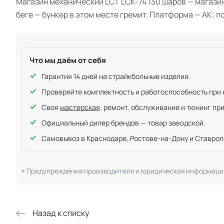
Магазин механический LCT LCK-74 130 шаров — магазин
беге — бункер в этом месте гремит. Платформа — АК: п
Что мы даём от себя
Гарантия 14 дней на страйкбольные изделия.
Проверяйте комплектность и работоспособность при ку
Своя
мастерская
: ремонт, обслуживание и тюнинг пр
Официальный дилер брендов — товар заводской.
Самовывоз в Краснодаре, Ростове-на-Дону и Ставроп
Предупреждения производителя и юридическая информаци
Назад к списку