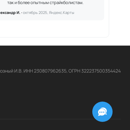
так и более опытным страйкболистам.
ександр И. ·
октябрь 2025, Яндекс.Карты
озный И.В. ИНН 230807962635, ОГРН 322237500354424