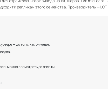
 для страйкбольного привода на 130 шаров. Тип mid-cap: 
одходит к репликам этого семейства. Производитель — LCT A
рьере — до того, как он уедет.
иводов.
оле: можно посмотреть до оплаты.
я