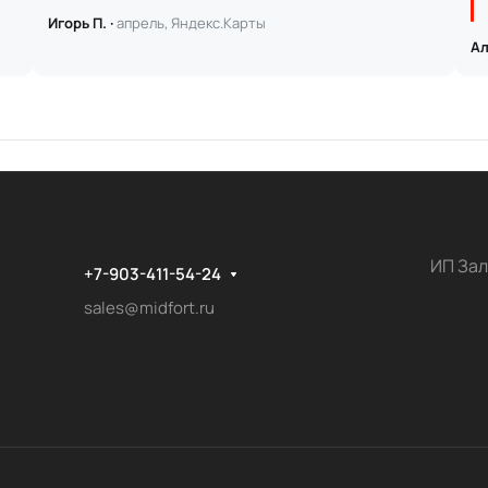
Игорь П. ·
апрель, Яндекс.Карты
Ал
ИП Зал
+7-903-411-54-24
sales@midfort.ru