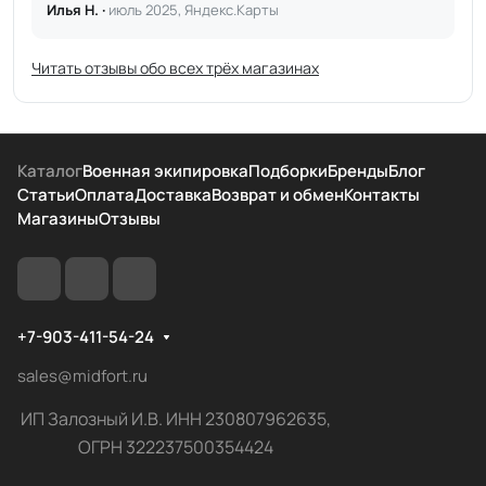
Илья Н. ·
июль 2025, Яндекс.Карты
Читать отзывы обо всех трёх магазинах
Каталог
Военная экипировка
Подборки
Бренды
Блог
Статьи
Оплата
Доставка
Возврат и обмен
Контакты
Магазины
Отзывы
+7-903-411-54-24
sales@midfort.ru
ИП Залозный И.В. ИНН 230807962635,
ОГРН 322237500354424