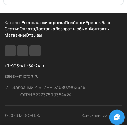
Каталог
Военная экипировка
Подборки
Бренды
Блог
Статьи
Оплата
Доставка
Возврат и обмен
Контакты
Магазины
Отзывы
+7-903-411-54-24
sales@midfort.ru
ИП Залозный И.В. ИНН 230807962635,
ОГРН 322237500354424
© 2026 MIDFORT.RU
Конфиденциальность