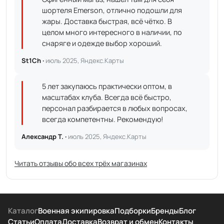
шортеля Emerson, отлично подошли для
жары. Доставка быстрая, всё чётко. В
целом много интересного в наличии, по
снаряге и одежде выбор хороший.
St1Ch ·
июль 2025, Яндекс.Карты
5 лет закупаюсь практически оптом, в
масштабах клуба. Всегда всё быстро,
персонал разбирается в любых вопросах,
всегда компетентны. Рекомендую!
Александр Т. ·
июль 2025, Яндекс.Карты
Читать отзывы обо всех трёх магазинах
Каталог
Военная экипировка
Подборки
Бренды
Блог
Статьи
Оплата
Доставка
Возврат и обмен
Контакты