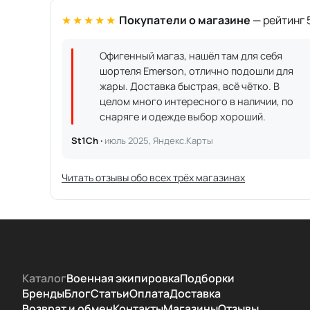
★★★★★
Покупатели о магазине
— рейтинг 5
Офигенный магаз, нашёл там для себя
шортеля Emerson, отлично подошли для
жары. Доставка быстрая, всё чётко. В
целом много интересного в наличии, по
снаряге и одежде выбор хороший.
St1Ch ·
июль 2025, Яндекс.Карты
Читать отзывы обо всех трёх магазинах
Каталог
Военная экипировка
Подборки
Бренды
Блог
Статьи
Оплата
Доставка
Возврат и обмен
Контакты
Магазины
Отзывы