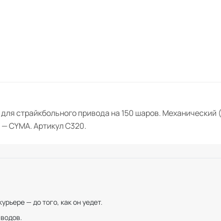
для страйкбольного привода на 150 шаров. Механический (
 — CYMA. Артикул C320.
рьере — до того, как он уедет.
иводов.