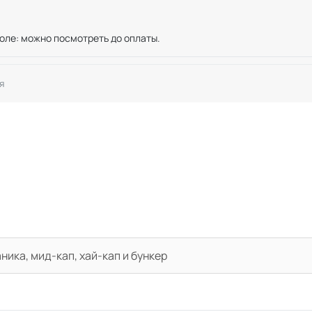
оле: можно посмотреть до оплаты.
я
ика, мид-кап, хай-кап и бункер