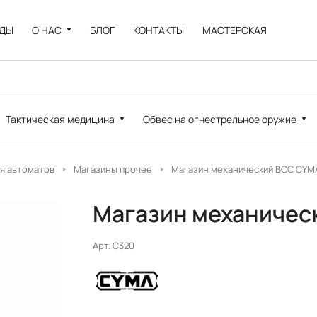
НДЫ
О НАС
БЛОГ
КОНТАКТЫ
МАСТЕРСКАЯ
Тактическая медицина
Обвес на огнестрельное оружие
я автоматов
Магазины прочее
Магазин механический ВСС CYM
Магазин механичес
Арт.
C320