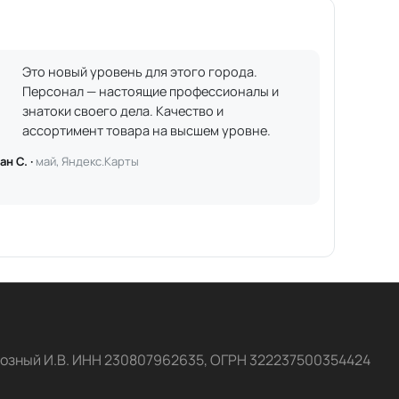
Это новый уровень для этого города.
Персонал — настоящие профессионалы и
знатоки своего дела. Качество и
ассортимент товара на высшем уровне.
ан С. ·
май, Яндекс.Карты
озный И.В. ИНН 230807962635, ОГРН 322237500354424