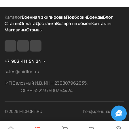
Каталог
Военная экипировка
Подборки
Бренды
Блог
Статьи
Оплата
Доставка
Возврат и обмен
Контакты
Магазины
Отзывы
+7-903-411-54-24
sales@midfort.ru
ИП Залозный И.В. ИНН 230807962635,
ОГРН 322237500354424
© 2026 MIDFORT.RU
Конфиденциальность