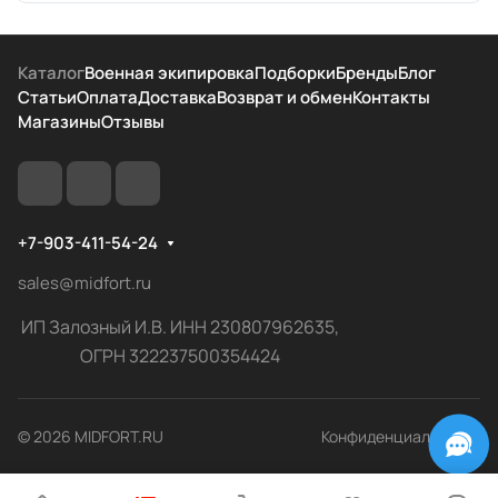
Каталог
Военная экипировка
Подборки
Бренды
Блог
Статьи
Оплата
Доставка
Возврат и обмен
Контакты
Магазины
Отзывы
+7-903-411-54-24
sales@midfort.ru
ИП Залозный И.В. ИНН 230807962635,
ОГРН 322237500354424
© 2026 MIDFORT.RU
Конфиденциальность