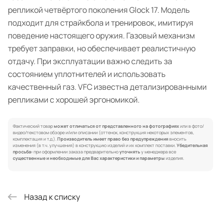
репликой четвёртого поколения Glock 17. Модель
подходит для страйкбола и тренировок, имитируя
поведение настоящего оружия. Газовый механизм
требует заправки, но обеспечивает реалистичную
отдачу. При эксплуатации важно следить за
состоянием уплотнителей и использовать
качественный газ. VFC известна детализированными
репликами с хорошей эргономикой.
Фактический товар
может отличаться от представленного на фотографиях
или в фото/
видео/текстовом обзоре и/или описании (оттенок, конструкция некоторых элементов,
комплектация и т.д.).
Производитель имеет право без предупреждения
вносить
изменения (в т.ч. улучшения) в конструкцию изделий и их комплект поставки.
Убедительная
просьба:
при оформлении заказа предварительно
уточнять
у менеджера все
существенные и необходимые для Вас характеристики и параметры
изделия.
Назад к списку