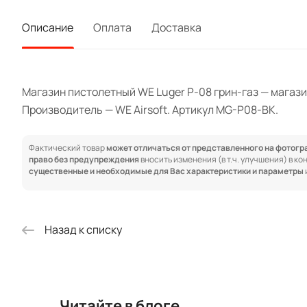
Описание
Оплата
Доставка
Магазин пистолетный WE Luger P-08 грин-газ — магазин
Производитель — WE Airsoft. Артикул MG-P08-BK.
Фактический товар
может отличаться от представленного на фотог
право без предупреждения
вносить изменения (в т.ч. улучшения) в к
существенные и необходимые для Вас характеристики и параметры
Назад к списку
Читайте в блоге