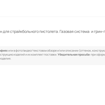
 для страйкбольного пистолета. Газовая система: и грин-г
рафиях
или в фото/видео/текстовом обзоре и/или описании (оттенок, конструкц
онструкцию изделий и их комплект поставки.
Убедительная просьба:
при оформ
изделия.