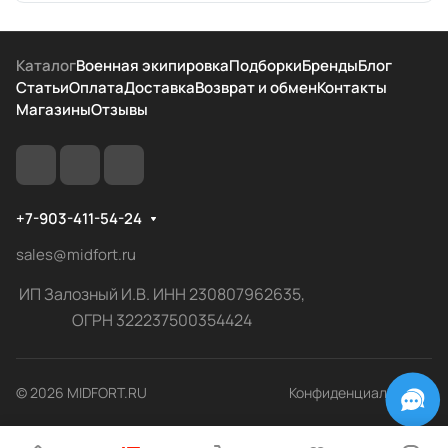
Каталог
Военная экипировка
Подборки
Бренды
Блог
Статьи
Оплата
Доставка
Возврат и обмен
Контакты
Магазины
Отзывы
+7-903-411-54-24
sales@midfort.ru
ИП Залозный И.В. ИНН 230807962635,
ОГРН 322237500354424
© 2026 MIDFORT.RU
Конфиденциальность