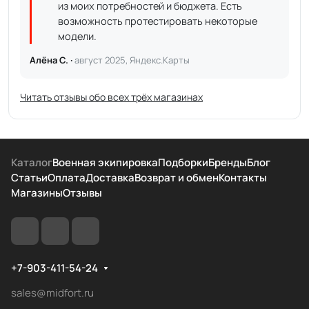
из моих потребностей и бюджета. Есть
возможность протестировать некоторые
модели.
Алёна С. ·
август 2025, Яндекс.Карты
Читать отзывы обо всех трёх магазинах
Каталог
Военная экипировка
Подборки
Бренды
Блог
Статьи
Оплата
Доставка
Возврат и обмен
Контакты
Магазины
Отзывы
+7-903-411-54-24
sales@midfort.ru