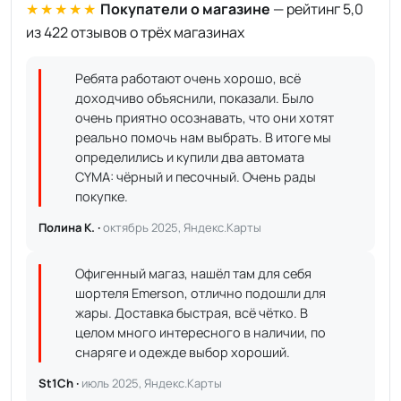
★★★★★
Покупатели о магазине
— рейтинг 5,0
из 422 отзывов о трёх магазинах
Ребята работают очень хорошо, всё
доходчиво объяснили, показали. Было
очень приятно осознавать, что они хотят
реально помочь нам выбрать. В итоге мы
определились и купили два автомата
CYMA: чёрный и песочный. Очень рады
покупке.
Полина К. ·
октябрь 2025, Яндекс.Карты
Офигенный магаз, нашёл там для себя
шортеля Emerson, отлично подошли для
жары. Доставка быстрая, всё чётко. В
целом много интересного в наличии, по
снаряге и одежде выбор хороший.
St1Ch ·
июль 2025, Яндекс.Карты