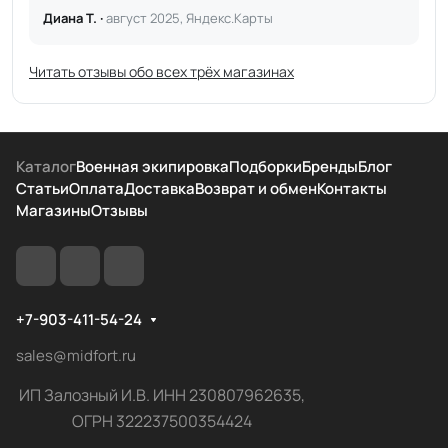
Диана Т. ·
август 2025, Яндекс.Карты
Читать отзывы обо всех трёх магазинах
Каталог
Военная экипировка
Подборки
Бренды
Блог
Статьи
Оплата
Доставка
Возврат и обмен
Контакты
Магазины
Отзывы
+7-903-411-54-24
sales@midfort.ru
ИП Залозный И.В. ИНН 230807962635,
ОГРН 322237500354424