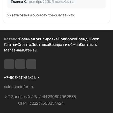
Полина К. ·
октябрь 2025, Яндекс.Карты
Читать отзывы обо всех трёх магазинах
Каталог
Военная экипировка
Подборки
Бренды
Блог
Статьи
Оплата
Доставка
Возврат и обмен
Контакты
Магазины
Отзывы
+7-903-411-54-24
sales@midfort.ru
ИП Залозный И.В. ИНН 230807962635,
ОГРН 322237500354424