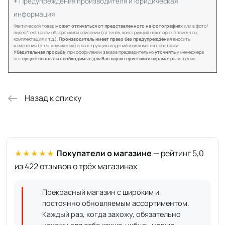
Предупреждения производителя и юридическая
информация
Фактический товар
может отличаться от представленного на фотографиях
или в фото/
видео/текстовом обзоре и/или описании (оттенок, конструкция некоторых элементов,
комплектация и т.д.).
Производитель имеет право без предупреждения
вносить
изменения (в т.ч. улучшения) в конструкцию изделий и их комплект поставки.
Убедительная просьба:
при оформлении заказа предварительно
уточнять
у менеджера
все
существенные и необходимые для Вас характеристики и параметры
изделия.
Назад к списку
★★★★★
Покупатели о магазине
— рейтинг 5,0
из 422 отзывов о трёх магазинах
Прекрасный магазин с широким и
постоянно обновляемым ассортиментом.
Каждый раз, когда захожу, обязательно