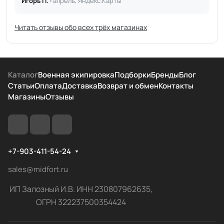
Игорь П. ·
апрель, Яндекс.Карты
Читать отзывы обо всех трёх магазинах
Каталог
Военная экипировка
Подборки
Бренды
Блог
Статьи
Оплата
Доставка
Возврат и обмен
Контакты
Магазины
Отзывы
+7-903-411-54-24
sales@midfort.ru
ИП Залозный И.В. ИНН 230807962635,
ОГРН 322237500354424