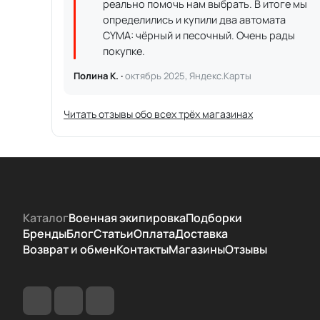
реально помочь нам выбрать. В итоге мы
определились и купили два автомата
CYMA: чёрный и песочный. Очень рады
покупке.
Полина К. ·
октябрь 2025, Яндекс.Карты
Читать отзывы обо всех трёх магазинах
Каталог
Военная экипировка
Подборки
Бренды
Блог
Статьи
Оплата
Доставка
Возврат и обмен
Контакты
Магазины
Отзывы