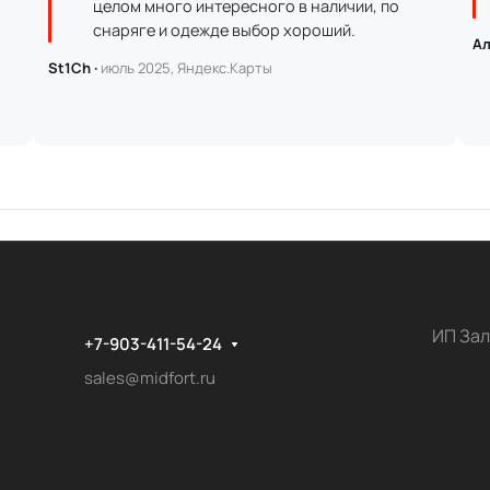
целом много интересного в наличии, по
снаряге и одежде выбор хороший.
Ал
St1Ch ·
июль 2025, Яндекс.Карты
ИП Зал
+7-903-411-54-24
sales@midfort.ru