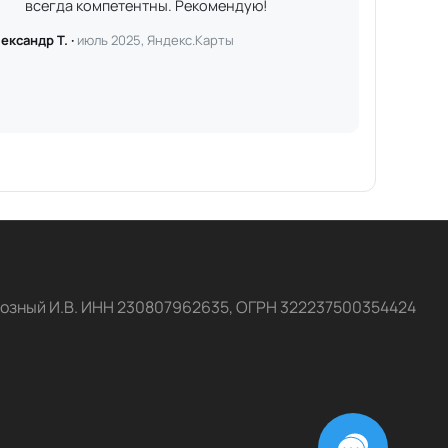
всегда компетентны. Рекомендую!
ександр Т. ·
июль 2025, Яндекс.Карты
озный И.В. ИНН 230807962635, ОГРН 322237500354424