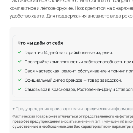
Тактический нож с клинком в стиле Combat от Daggerr
компактное и лёгкое оружие. Нож крепится на снаряже
удобство хвата. Для поддержания внешнего вида реко
Что мы даём от себя
Гарантия 14 дней на страйкбольные изделия.
Проверяйте комплектность и работоспособность при ку
Своя
мастерская
: ремонт, обслуживание и тюнинг пр
Официальный дилер брендов — товар заводской.
Самовывоз в Краснодаре, Ростове-на-Дону и Ставроп
Предупреждения производителя и юридическая информаци
Фактический товар
может отличаться от представленного на фотог
право без предупреждения
вносить изменения (в т.ч. улучшения) в к
существенные и необходимые для Вас характеристики и параметры