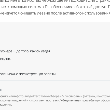
 выполнен в полностью чёрном цвете. Подходит для страйкб
ние с помощью системы DL, обеспечивая быстрый доступ. П
мендуется очищать лезвие после активного использования
рьере — до того, как он уедет.
иводов.
оле: можно посмотреть до оплаты.
я
рафиях
или в фото/видео/текстовом обзоре и/или описании (оттенок, конструкц
онструкцию изделий и их комплект поставки.
Убедительная просьба:
при оформ
изделия.