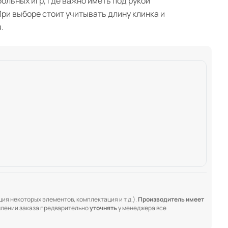
ольных игр, где важно иметь под рукой
ри выборе стоит учитывать длину клинка и
.
ия некоторых элементов, комплектация и т.д.).
Производитель имеет
лении заказа предварительно
уточнять
у менеджера все