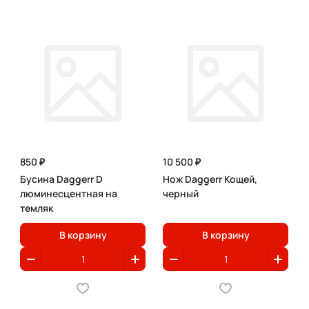
850 ₽
10 500 ₽
Бусина Daggerr D
Нож Daggerr Кощей,
люминесцентная на
черный
темляк
В корзину
В корзину