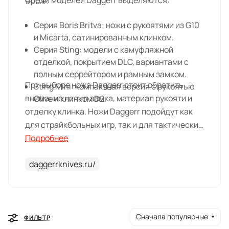
Среди моделей Daggerr выделяются:
900 ₽.
Серия Boris Britva: ножи с рукоятями из G10
и Micarta, сатинированным клинком.
Серия Sting: модели с камуфляжной
отделкой, покрытием DLC, вариантами с
полным серрейтором и рамным замком.
При выборе ножа Daggerr стоит обратить
Sting Mini: компактная версия с рукоятью
внимание на тип замка, материал рукояти и
Olive и клинком D2.
отделку клинка. Ножи Daggerr подойдут как
для страйкбольных игр, так и для тактических
задач.
Подробнее
daggerrknives.ru/
Сначала популярные
ФИЛЬТР