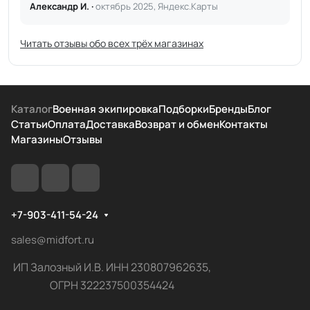
Александр И. ·
октябрь 2025, Яндекс.Карты
Читать отзывы обо всех трёх магазинах
Каталог
Военная экипировка
Подборки
Бренды
Блог
Статьи
Оплата
Доставка
Возврат и обмен
Контакты
Магазины
Отзывы
+7-903-411-54-24
sales@midfort.ru
ИП Залозный И.В. ИНН 230807962635,
ОГРН 322237500354424