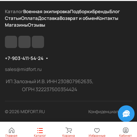
Каталог
Военная экипировка
Подборки
Бренды
Блог
Статьи
Оплата
Доставка
Возврат и обмен
Контакты
Магазины
Отзывы
+7-903-411-54-24
sales@midfort.ru
ИП Залозный И.В. ИНН 230807962635,
ОГРН 322237500354424
© 2026 MIDFORT.RU
Конфиденциальность
Главная
Каталог
Корзина
Избранные
Кабинет