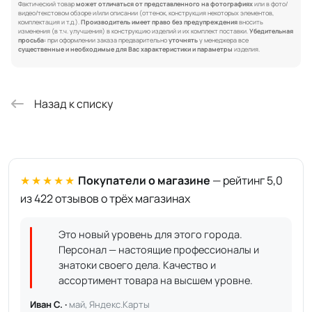
Фактический товар
может отличаться от представленного на фотографиях
или в фото/
видео/текстовом обзоре и/или описании (оттенок, конструкция некоторых элементов,
комплектация и т.д.).
Производитель имеет право без предупреждения
вносить
изменения (в т.ч. улучшения) в конструкцию изделий и их комплект поставки.
Убедительная
просьба:
при оформлении заказа предварительно
уточнять
у менеджера все
существенные и необходимые для Вас характеристики и параметры
изделия.
Назад к списку
★★★★★
Покупатели о магазине
— рейтинг 5,0
из 422 отзывов о трёх магазинах
Это новый уровень для этого города.
Персонал — настоящие профессионалы и
знатоки своего дела. Качество и
ассортимент товара на высшем уровне.
Иван С. ·
май, Яндекс.Карты