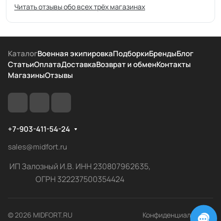
Читать отзывы обо всех трёх магазинах
Каталог
Военная экипировка
Подборки
Бренды
Блог
Статьи
Оплата
Доставка
Возврат и обмен
Контакты
Магазины
Отзывы
+7-903-411-54-24
sales@midfort.ru
ИП Залозный И.В. ИНН 230807962635,
ОГРН 322237500354424
© 2026 MIDFORT.RU
Конфиденциальность