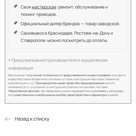
Своя
мастерская
: ремонт, обслуживание и
тюнинг приводов.
Официальный дилер брендов — товар заводской.
Самовывоз в Краснодаре, Ростове-на-Дону и
Ставрополе: можно посмотреть до оплаты.
Предупреждения производителя и юридическая
информация
Фактический товар
может отличаться от представленного на фотографиях
или в фото/
видео/текстовом обзоре и/или описании (оттенок, конструкция некоторых элементов,
комплектация и т.д.).
Производитель имеет право без предупреждения
вносить
изменения (в т.ч. улучшения) в конструкцию изделий и их комплект поставки.
Убедительная просьба:
при оформлении заказа предварительно
уточнять
у менеджера
все
существенные и необходимые для Вас характеристики и параметры
изделия.
Назад к списку