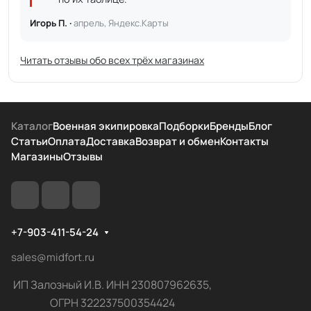
Игорь П. ·
апрель, Яндекс.Карты
Читать отзывы обо всех трёх магазинах
Каталог
Военная экипировка
Подборки
Бренды
Блог
Статьи
Оплата
Доставка
Возврат и обмен
Контакты
Магазины
Отзывы
+7-903-411-54-24
sales@midfort.ru
ИП Залозный И.В. ИНН 230807962635,
ОГРН 322237500354424