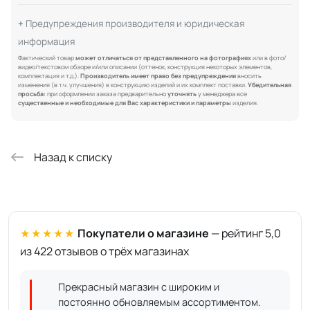
Предупреждения производителя и юридическая
информация
Фактический товар
может отличаться от представленного на фотографиях
или в фото/
видео/текстовом обзоре и/или описании (оттенок, конструкция некоторых элементов,
комплектация и т.д.).
Производитель имеет право без предупреждения
вносить
изменения (в т.ч. улучшения) в конструкцию изделий и их комплект поставки.
Убедительная
просьба:
при оформлении заказа предварительно
уточнять
у менеджера все
существенные и необходимые для Вас характеристики и параметры
изделия.
Назад к списку
★★★★★
Покупатели о магазине
— рейтинг 5,0
из 422 отзывов о трёх магазинах
Прекрасный магазин с широким и
постоянно обновляемым ассортиментом.