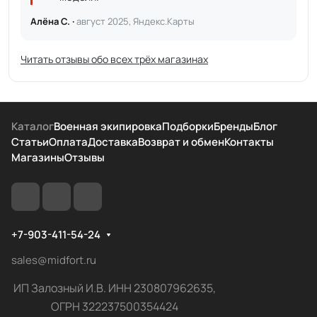
Алёна С. ·
август 2025, Яндекс.Карты
Читать отзывы обо всех трёх магазинах
Каталог
Военная экипировка
Подборки
Бренды
Блог
Статьи
Оплата
Доставка
Возврат и обмен
Контакты
Магазины
Отзывы
+7-903-411-54-24
sales@midfort.ru
ИП Залозный И.В. ИНН 230807962635,
ОГРН 322237500354424