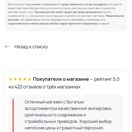
Фактический товар
может отличаться от представленного на фотографиях
или в фото/
видео/текстовом обзоре и/или описании (оттенок, конструкция некоторых элементов,
комплектация и т.д.).
Производитель имеет право без предупреждения
вносить
изменения (в т.ч. улучшения) в конструкцию изделий и их комплект поставки.
Убедительная
просьба:
при оформлении заказа предварительно
уточнять
у менеджера все
существенные и необходимые для Вас характеристики и параметры
изделия.
Назад к списку
★★★★★
Покупатели о магазине
— рейтинг 5,0
из 422 отзывов о трёх магазинах
Отличный магазин с богатым
ассортиментом качественной экипировки,
оригинального снаряжения и
страйкбольных приводов. Хороший выбор,
неплохие цены и грамотный персонал.