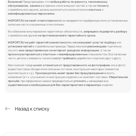
Внимание!
Предупреждаем, что
любые работы по ремонту, техническому
обслуживанию, замене
внутренних и/или внешних частей, а так же
тюнингу
страйкбольного оружия, должны выполняться исключительно
опытным
и
квалифицированным персоналом
.
MIDFORT.RU не несёт ответственности
за некорректно подобранные и/или установленные
запасные части и вызванные этим поломки.
Во избежание аннулирования гарантийных обязательств,
запрещено подвергать разбору
страйкбольное оружие
на протяжении всего гарантийного срока
.
MIDFORT.RU не даёт гарантий совместимости
и
не оказывает услуг по подбору
или
установке частей
в страйкбольные привода. Перед покупкой
рекомендуем
тщательно
изучить
всю представленную на интернет-ресурсах информацию
, а так же
проконсультироваться с опытным
и
квалифицированным
специалистом. Все запасные
части, детали и элементы тюнинга
могут требовать
доработки и подгонки друг к другу.
Фактический товар
может отличаться от представленного на фотографиях
или в фото/
видео/текстовом обзоре и/или описании (оттенок, конструкция некоторых элементов,
комплектация и т.д.).
Производитель имеет право без предупреждения
вносить
изменения (в т.ч. улучшения) в конструкцию изделий и их комплект поставки.
Убедительная
просьба:
при оформлении заказа предварительно
уточнять
у менеджера все
существенные и необходимые для Вас характеристики и параметры
изделия.
Назад к списку