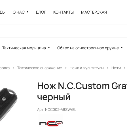
НДЫ
О НАС
БЛОГ
КОНТАКТЫ
МАСТЕРСКАЯ
Тактическая медицина
Обвес на огнестрельное оружие
ровка
Тактическое снаряжение
Ножи и мультитулы
Ножи
Нож N.C.Custom Grav
черный
Арт.
NCC002-A8SW/EL