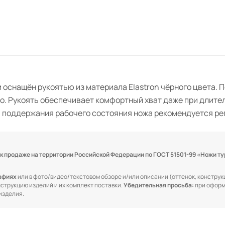
 и оснащён рукоятью из материала Elastron чёрного цвета.
во. Рукоять обеспечивает комфортный хват даже при длите
я поддержания рабочего состояния ножа рекомендуется рег
 продаже на территории Российской Федерации по ГОСТ 51501-99 «Ножи ту
рафиях
или в фото/видео/текстовом обзоре и/или описании (оттенок, конструкц
онструкцию изделий и их комплект поставки.
Убедительная просьба:
при оформ
изделия.