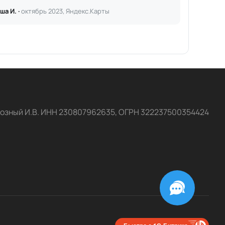
ша И. ·
октябрь 2023, Яндекс.Карты
озный И.В. ИНН 230807962635, ОГРН 322237500354424