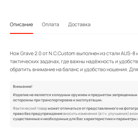
Описание
Оплата
Доставка
Нож Grave 2.0 от N.C.Custom выполнен из стали AUS-8
тактических задачах, где важны надёжность и удобст
обратить внимание на баланс и удобство ношения. Дл
Внимание!
Изделие не является холодным оружием и предметом запрещенным к
осторожны при транспортировке и эксплуатации.
Фактический товар
может отличаться от представленного на фотог
право без предупреждения
вносить изменения (в т.ч. улучшения) в к
существенные и необходимые для Вас характеристики и параметры