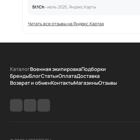
St1Ch ·
июль 2025, Яндекс.Карты
Читать все отзывы на Яндекс.Картах
Каталог
Военная экипировка
Подборки
Бренды
Блог
Статьи
Оплата
Доставка
Возврат и обмен
Контакты
Магазины
Отзывы