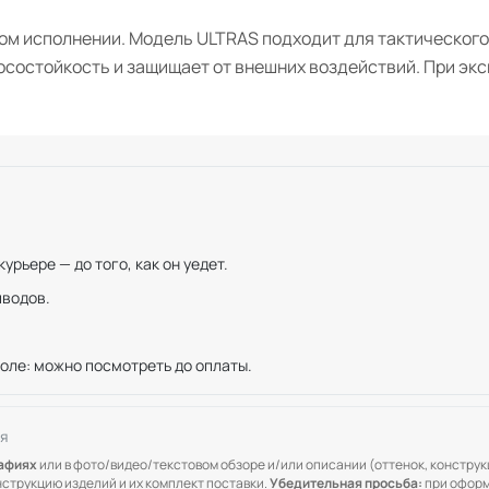
ном исполнении. Модель ULTRAS подходит для тактического
осостойкость и защищает от внешних воздействий. При эк
рьере — до того, как он уедет.
иводов.
оле: можно посмотреть до оплаты.
я
рафиях
или в фото/видео/текстовом обзоре и/или описании (оттенок, конструкц
онструкцию изделий и их комплект поставки.
Убедительная просьба:
при оформ