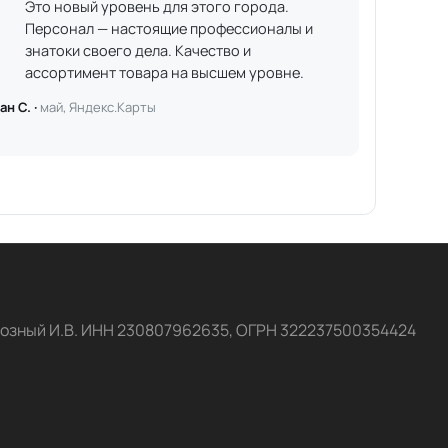
Это новый уровень для этого города.
Персонал — настоящие профессионалы и
знатоки своего дела. Качество и
ассортимент товара на высшем уровне.
ан С. ·
май, Яндекс.Карты
озный И.В. ИНН 230807962635, ОГРН 322237500354424