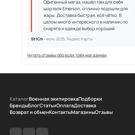
Офигенный магаз, нашёл там для себя
шортеля Emerson, отлично подошли для
жары. Доставка быстрая, всё чётко. В
целом много интересного в наличии, по
снаряге и одежде выбор хороший.
St1Ch ·
июль 2025, Яндекс.Карты
Читать отзывы обо всех трёх магазинах
Каталог
Военная экипировка
Подборки
Бренды
Блог
Статьи
Оплата
Доставка
Возврат и обмен
Контакты
Магазины
Отзывы