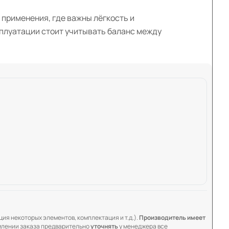
 применения, где важны лёгкость и
сплуатации стоит учитывать баланс между
ия некоторых элементов, комплектация и т.д.).
Производитель имеет
лении заказа предварительно
уточнять
у менеджера все