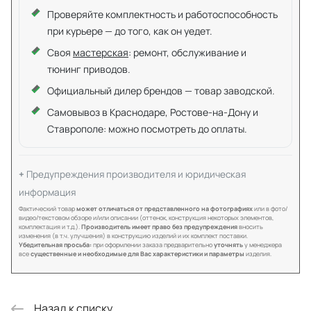
Проверяйте комплектность и работоспособность
при курьере — до того, как он уедет.
Своя
мастерская
: ремонт, обслуживание и
тюнинг приводов.
Официальный дилер брендов — товар заводской.
Самовывоз в Краснодаре, Ростове-на-Дону и
Ставрополе: можно посмотреть до оплаты.
Предупреждения производителя и юридическая
информация
Фактический товар
может отличаться от представленного на фотографиях
или в фото/
видео/текстовом обзоре и/или описании (оттенок, конструкция некоторых элементов,
комплектация и т.д.).
Производитель имеет право без предупреждения
вносить
изменения (в т.ч. улучшения) в конструкцию изделий и их комплект поставки.
Убедительная просьба:
при оформлении заказа предварительно
уточнять
у менеджера
все
существенные и необходимые для Вас характеристики и параметры
изделия.
Назад к списку