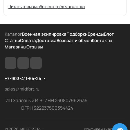
Читать отзывы обо всех трёх магазинах
Каталог
Военная экипировка
Подборки
Бренды
Блог
Статьи
Оплата
Доставка
Возврат и обмен
Контакты
Магазины
Отзывы
+7-903-411-54-24
sales@midfort.ru
ИП Залозный И.В. ИНН 230807962635,
ОГРН 322237500354424
© 2026 MIDFORT.RU
Конфиденциальность