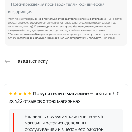
Предупреждения производителя и юридическая
информация
Фактический товар
может отличаться от представленного на фотографиях
или в фото/
видео/текстовом обзоре и/или описании (оттенок, конструкция некоторых элементов,
комплектация и т.д.).
Производитель имеет право без предупреждения
вносить
изменения (в т.ч. улучшения) в конструкцию изделий и их комплект поставки.
Убедительная просьба:
при оформлении заказа предварительно
уточнять
у менеджера
все
существенные и необходимые для Вас характеристики и параметры
изделия.
Назад к списку
★★★★★
Покупатели о магазине
— рейтинг 5,0
из 422 отзывов о трёх магазинах
Недавно с друзьями посетили данный
магазин и остались довольны
обслуживанием и в целом его работой.