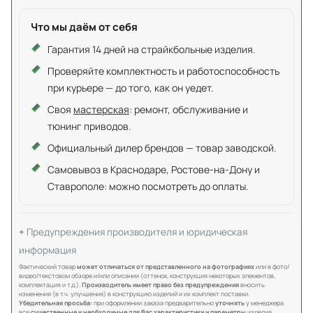
Что мы даём от себя
Гарантия 14 дней на страйкбольные изделия.
Проверяйте комплектность и работоспособность
при курьере — до того, как он уедет.
Своя
мастерская
: ремонт, обслуживание и
тюнинг приводов.
Официальный дилер брендов — товар заводской.
Самовывоз в Краснодаре, Ростове-на-Дону и
Ставрополе: можно посмотреть до оплаты.
Предупреждения производителя и юридическая
информация
Фактический товар
может отличаться от представленного на фотографиях
или в фото/
видео/текстовом обзоре и/или описании (оттенок, конструкция некоторых элементов,
комплектация и т.д.).
Производитель имеет право без предупреждения
вносить
изменения (в т.ч. улучшения) в конструкцию изделий и их комплект поставки.
Убедительная просьба:
при оформлении заказа предварительно
уточнять
у менеджера
все
существенные и необходимые для Вас характеристики и параметры
изделия.