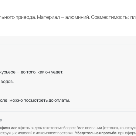
ьного привода. Материал — алюминий. Совместимость: пл
рьере — до того, как он уедет.
иводов.
оле: можно посмотреть до оплаты.
я
рафиях
или в фото/видео/текстовом обзоре и/или описании (оттенок, конструкц
онструкцию изделий и их комплект поставки.
Убедительная просьба:
при оформ