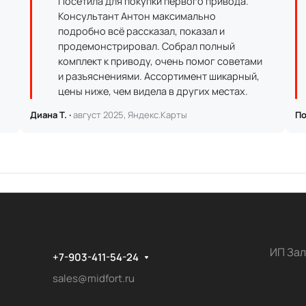
Посетила для покупки первого привода.
Консультант Антон максимально
подробно всё рассказал, показал и
продемонстрировал. Собрал полный
комплект к приводу, очень помог советами
и разъяснениями. Ассортимент шикарный,
цены ниже, чем видела в других местах.
Диана Т. ·
август 2025, Яндекс.Карты
По
ИП Зал
+7-903-411-54-24
sales@midfort.ru