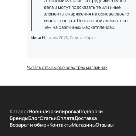
Отличный магазин, сотрудники в курсе
дела и могут подсказать те или иные
элементы снаряжения на основе своего
личного опыта. Цены порой адекватнее,
чем на различных маркетплейсах.
Илья Н. ·
июль 2025, Яндекс.Карты
Читать отзывы обо всех трёх магазинах
Каталог
Военная экипировка
Подборки
Бренды
Блог
Статьи
Оплата
Доставка
Возврат и обмен
Контакты
Магазины
Отзывы