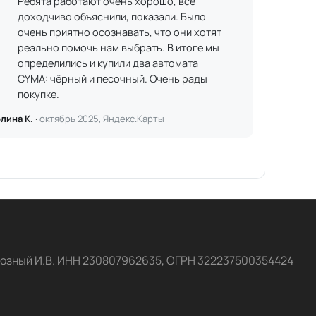
Ребята работают очень хорошо, всё
доходчиво объяснили, показали. Было
очень приятно осознавать, что они хотят
реально помочь нам выбрать. В итоге мы
определились и купили два автомата
CYMA: чёрный и песочный. Очень рады
покупке.
лина К. ·
октябрь 2025, Яндекс.Карты
озный И.В. ИНН 230807962635, ОГРН 322237500354424