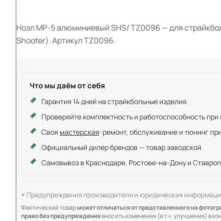
Нозл MP-5 алюминиевый SHS/ TZ0096 — для страйкбол
Shooter). Артикул TZ0096.
Что мы даём от себя
Гарантия 14 дней на страйкбольные изделия.
Проверяйте комплектность и работоспособность при ку
Своя
мастерская
: ремонт, обслуживание и тюнинг пр
Официальный дилер брендов — товар заводской.
Самовывоз в Краснодаре, Ростове-на-Дону и Ставроп
Предупреждения производителя и юридическая информаци
Фактический товар
может отличаться от представленного на фотог
право без предупреждения
вносить изменения (в т.ч. улучшения) в к