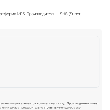
атформа MP5. Производитель — SHS (Super
ия некоторых элементов, комплектация и т.д.).
Производитель имеет
лении заказа предварительно
уточнять
у менеджера все