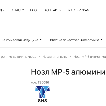
НДЫ
О НАС
БЛОГ
КОНТАКТЫ
МАСТЕРСКАЯ
Тактическая медицина
Обвес на огнестрельное оружие
тренние детали привода
Нозлы и таппеты
Нозл MP-5 алюминие
Нозл MP-5 алюмини
Арт.
TZ0096