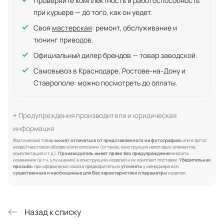
Проверяйте комплектность и работоспособность
при курьере — до того, как он уедет.
Своя
мастерская
: ремонт, обслуживание и
тюнинг приводов.
Официальный дилер брендов — товар заводской.
Самовывоз в Краснодаре, Ростове-на-Дону и
Ставрополе: можно посмотреть до оплаты.
Предупреждения производителя и юридическая
информация
Фактический товар
может отличаться от представленного на фотографиях
или в фото/
видео/текстовом обзоре и/или описании (оттенок, конструкция некоторых элементов,
комплектация и т.д.).
Производитель имеет право без предупреждения
вносить
изменения (в т.ч. улучшения) в конструкцию изделий и их комплект поставки.
Убедительная
просьба:
при оформлении заказа предварительно
уточнять
у менеджера все
существенные и необходимые для Вас характеристики и параметры
изделия.
Назад к списку