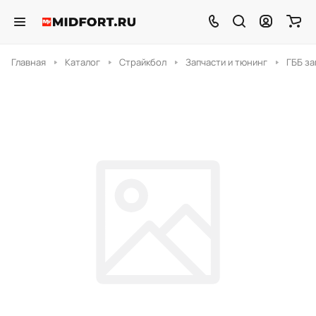
Главная
Каталог
Страйкбол
Запчасти и тюнинг
ГББ за