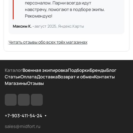
персоналом. Парни всегда идут
навстречу, помогают в подборе экипы.
Рекомендую!
Максим К. ·
август 2025, Яндекс.Карты
Читать отзывы обо всех трёх магазинах
Каталог
Военная экипировка
Подборки
Бренды
Блог
Статьи
Оплата
Доставка
Возврат и обмен
Контакты
Магазины
Отзывы
+7-903-411-54-24
sales@midfort.ru